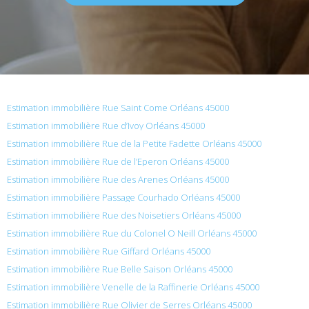
Estimation immobilière Rue Saint Come Orléans 45000
Estimation immobilière Rue d’Ivoy Orléans 45000
Estimation immobilière Rue de la Petite Fadette Orléans 45000
Estimation immobilière Rue de l’Eperon Orléans 45000
Estimation immobilière Rue des Arenes Orléans 45000
Estimation immobilière Passage Courhado Orléans 45000
Estimation immobilière Rue des Noisetiers Orléans 45000
Estimation immobilière Rue du Colonel O Neill Orléans 45000
Estimation immobilière Rue Giffard Orléans 45000
Estimation immobilière Rue Belle Saison Orléans 45000
Estimation immobilière Venelle de la Raffinerie Orléans 45000
Estimation immobilière Rue Olivier de Serres Orléans 45000