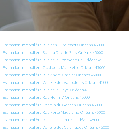
Estimation immobilière Rue des 3 Croissants Orléans 45000
Estimation immobilière Rue du Duc de Sully Orléans 45000
Estimation immobilière Rue de la Charpenterie Orléans 45000
Estimation immobilière Quai de la Madeleine Orléans 45000
Estimation immobilière Rue André Garnier Orléans 45000
Estimation immobilière Venelle des Vaupulents Orléans 45000
Estimation immobilière Rue de la Claye Orléans 45000
Estimation immobilière Rue Henri IV Orléans 45000
Estimation immobilière Chemin du Gobson Orléans 45000
Estimation immobilière Rue Porte Madeleine Orléans 45000
Estimation immobilière Rue Jules Lemaitre Orléans 45000
Estimation immobilière Venelle des Colchiques Orléans 45000