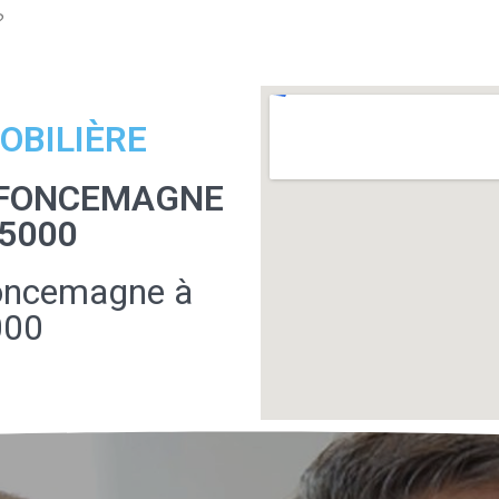
?
OBILIÈRE
E FONCEMAGNE
5000
Foncemagne à
000