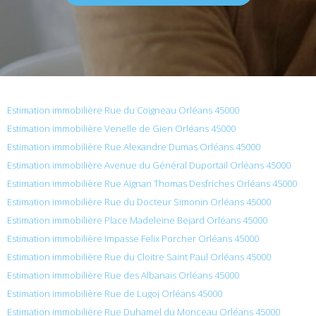
Estimation immobilière Rue du Coigneau Orléans 45000
Estimation immobilière Venelle de Gien Orléans 45000
Estimation immobilière Rue Alexandre Dumas Orléans 45000
Estimation immobilière Avenue du Général Duportail Orléans 45000
Estimation immobilière Rue Aignan Thomas Desfriches Orléans 45000
Estimation immobilière Rue du Docteur Simonin Orléans 45000
Estimation immobilière Place Madeleine Bejard Orléans 45000
Estimation immobilière Impasse Felix Porcher Orléans 45000
Estimation immobilière Rue du Cloitre Saint Paul Orléans 45000
Estimation immobilière Rue des Albanais Orléans 45000
Estimation immobilière Rue de Lugoj Orléans 45000
Estimation immobilière Rue Duhamel du Monceau Orléans 45000