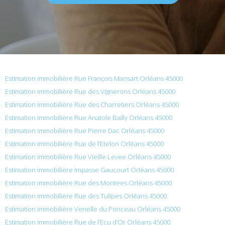
Estimation immobilière Rue François Mansart Orléans 45000
Estimation immobilière Rue des Vignerons Orléans 45000
Estimation immobilière Rue des Charretiers Orléans 45000
Estimation immobilière Rue Anatole Bailly Orléans 45000
Estimation immobilière Rue Pierre Dac Orléans 45000
Estimation immobilière Rue de l’Etelon Orléans 45000
Estimation immobilière Rue Vieille Levee Orléans 45000
Estimation immobilière Impasse Gaucourt Orléans 45000
Estimation immobilière Rue des Montees Orléans 45000
Estimation immobilière Rue des Tulipes Orléans 45000
Estimation immobilière Venelle du Ponceau Orléans 45000
Estimation immobilière Rue de l’Ecu d’Or Orléans 45000