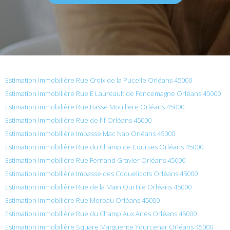
Estimation immobilière Rue Croix de la Pucelle Orléans 45000
Estimation immobilière Rue E Laureault de Foncemagne Orléans 45000
Estimation immobilière Rue Basse Mouillere Orléans 45000
Estimation immobilière Rue de l’If Orléans 45000
Estimation immobilière Impasse Mac Nab Orléans 45000
Estimation immobilière Rue du Champ de Courses Orléans 45000
Estimation immobilière Rue Fernand Gravier Orléans 45000
Estimation immobilière Impasse des Coquelicots Orléans 45000
Estimation immobilière Rue de la Main Qui File Orléans 45000
Estimation immobilière Rue Moreau Orléans 45000
Estimation immobilière Rue du Champ Aux Anes Orléans 45000
Estimation immobilière Square Marguerite Yourcenar Orléans 45000