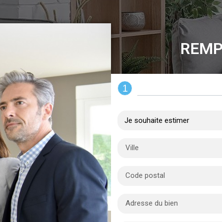
REMP
1