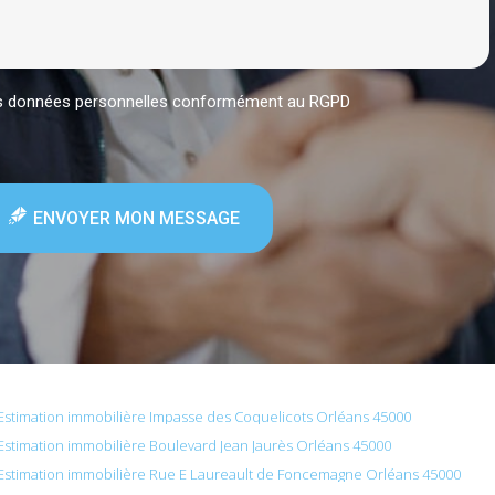
mes données personnelles conformément au RGPD
ENVOYER MON MESSAGE
Estimation immobilière Impasse des Coquelicots Orléans 45000
Estimation immobilière Boulevard Jean Jaurès Orléans 45000
Estimation immobilière Rue E Laureault de Foncemagne Orléans 45000