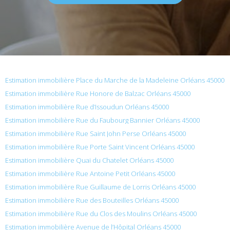
Estimation immobilière Place du Marche de la Madeleine Orléans 45000
Estimation immobilière Rue Honore de Balzac Orléans 45000
Estimation immobilière Rue d’Issoudun Orléans 45000
Estimation immobilière Rue du Faubourg Bannier Orléans 45000
Estimation immobilière Rue Saint John Perse Orléans 45000
Estimation immobilière Rue Porte Saint Vincent Orléans 45000
Estimation immobilière Quai du Chatelet Orléans 45000
Estimation immobilière Rue Antoine Petit Orléans 45000
Estimation immobilière Rue Guillaume de Lorris Orléans 45000
Estimation immobilière Rue des Bouteilles Orléans 45000
Estimation immobilière Rue du Clos des Moulins Orléans 45000
Estimation immobilière Avenue de l’Hôpital Orléans 45000