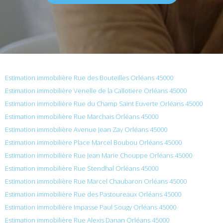
Estimation immobilière Rue des Bouteilles Orléans 45000
Estimation immobilière Venelle de la Callotiere Orléans 45000
Estimation immobilière Rue du Champ Saint Euverte Orléans 45000
Estimation immobilière Rue Marchais Orléans 45000
Estimation immobilière Avenue Jean Zay Orléans 45000
Estimation immobilière Place Marcel Boubou Orléans 45000
Estimation immobilière Rue Jean Marie Chouppe Orléans 45000
Estimation immobilière Rue Stendhal Orléans 45000
Estimation immobilière Rue Marcel Chaubaron Orléans 45000
Estimation immobilière Rue des Pastoureaux Orléans 45000
Estimation immobilière Impasse Paul Sougy Orléans 45000
Estimation immobilière Rue Alexis Danan Orléans 45000