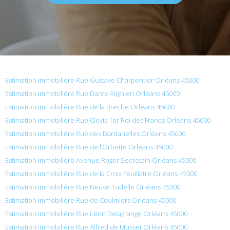
Estimation immobilière Rue Gustave Charpentier Orléans 45000
Estimation immobilière Rue Dante Alighieri Orléans 45000
Estimation immobilière Rue de la Breche Orléans 45000
Estimation immobilière Rue Clovis 1er Roi des Francs Orléans 45000
Estimation immobilière Rue des Dardanelles Orléans 45000
Estimation immobilière Rue de l’Orbette Orléans 45000
Estimation immobilière Avenue Roger Secretain Orléans 45000
Estimation immobilière Rue de la Croix Feuillatre Orléans 45000
Estimation immobilière Rue Neuve Tudelle Orléans 45000
Estimation immobilière Rue de Coulmiers Orléans 45000
Estimation immobilière Rue Léon Delagrange Orléans 45000
Estimation immobilière Rue Alfred de Musset Orléans 45000