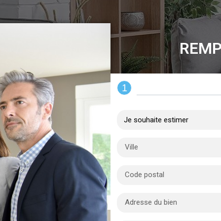
REMP
1