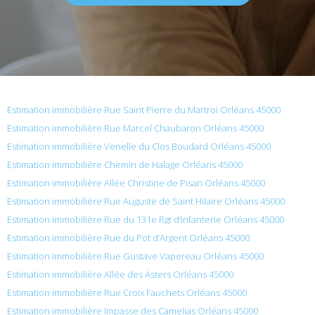
Estimation immobilière Rue Saint Pierre du Martroi Orléans 45000
Estimation immobilière Rue Marcel Chaubaron Orléans 45000
Estimation immobilière Venelle du Clos Boudard Orléans 45000
Estimation immobilière Chemin de Halage Orléans 45000
Estimation immobilière Allée Christine de Pisan Orléans 45000
Estimation immobilière Rue Auguste de Saint Hilaire Orléans 45000
Estimation immobilière Rue du 131e Rgt d’Infanterie Orléans 45000
Estimation immobilière Rue du Pot d’Argent Orléans 45000
Estimation immobilière Rue Gustave Vapereau Orléans 45000
Estimation immobilière Allée des Asters Orléans 45000
Estimation immobilière Rue Croix Fauchets Orléans 45000
Estimation immobilière Impasse des Camelias Orléans 45000