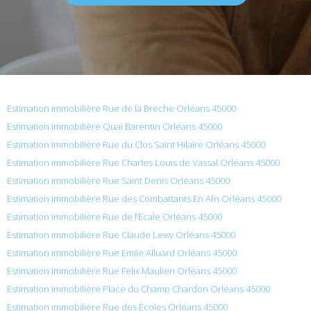
Estimation immobilière Rue de la Breche Orléans 45000
Estimation immobilière Quai Barentin Orléans 45000
Estimation immobilière Rue du Clos Saint Hilaire Orléans 45000
Estimation immobilière Rue Charles Louis de Vassal Orléans 45000
Estimation immobilière Rue Saint Denis Orléans 45000
Estimation immobilière Rue des Combattants En Afn Orléans 45000
Estimation immobilière Rue de l’Ecale Orléans 45000
Estimation immobilière Rue Claude Lewy Orléans 45000
Estimation immobilière Rue Émile Alluard Orléans 45000
Estimation immobilière Rue Felix Maulien Orléans 45000
Estimation immobilière Place du Champ Chardon Orléans 45000
Estimation immobilière Rue des Écoles Orléans 45000