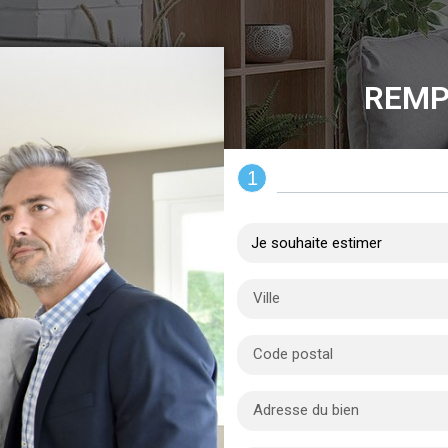
REMP
1