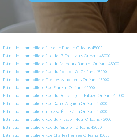
Estimation immobilière Place de l’Indien Orléans 45000
Estimation immobilière Rue des 3 Croissants Orléans 45000
Estimation immobilière Rue du Faubourg Bannier Orléans 45000
Estimation immobilière Rue du Pont de Ce Orléans 45000
Estimation immobilière Cité des Vaupulents Orléans 45000
Estimation immobilière Rue Franklin Orléans 45000
Estimation immobilière Rue du Docteur Jean Falaize Orléans 45000
Estimation immobilière Rue Dante Alighieri Orléans 45000
Estimation immobilière Impasse Émile Zola Orléans 45000
Estimation immobilière Rue du Pressoir Neuf Orléans 45000
Estimation immobilière Rue de l’Eperon Orléans 45000
Estimation immobilière Rue Charles Pensee Orléans 45000