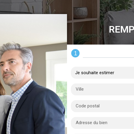
REMP
1