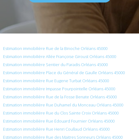
Estimation immobilière Rue de la Binoche Orléans 45000
Estimation immobilière Allée Françoise Giroust Orléans 45000
Estimation immobilière Sentier du Paradis Orléans 45000
Estimation immobilière Place du Général de Gaulle Orléans 45000
Estimation immobilière Rue Eugene Turbat Orléans 45000
Estimation immobilière Impasse Pourpointelle Orléans 45000
Estimation immobilière Rue de la Fosse Benate Orléans 45000
Estimation immobilière Rue Duhamel du Monceau Orléans 45000
Estimation immobilière Rue du Clos Sainte Croix Orléans 45000
Estimation immobilière Rue Édouard Fournier Orléans 45000
Estimation immobilière Rue Henri Coullaud Orléans 45000
Estimation immobilière Rue des Maitres Sonneurs Orléans 45000