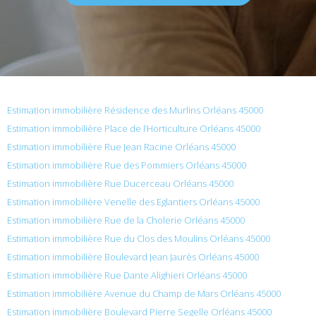
Estimation immobilière Résidence des Murlins Orléans 45000
Estimation immobilière Place de l’Horticulture Orléans 45000
Estimation immobilière Rue Jean Racine Orléans 45000
Estimation immobilière Rue des Pommiers Orléans 45000
Estimation immobilière Rue Ducerceau Orléans 45000
Estimation immobilière Venelle des Eglantiers Orléans 45000
Estimation immobilière Rue de la Cholerie Orléans 45000
Estimation immobilière Rue du Clos des Moulins Orléans 45000
Estimation immobilière Boulevard Jean Jaurès Orléans 45000
Estimation immobilière Rue Dante Alighieri Orléans 45000
Estimation immobilière Avenue du Champ de Mars Orléans 45000
Estimation immobilière Boulevard Pierre Segelle Orléans 45000