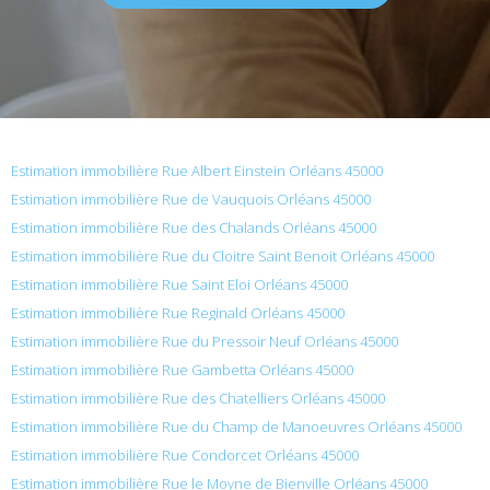
Estimation immobilière Rue Albert Einstein Orléans 45000
Estimation immobilière Rue de Vauquois Orléans 45000
Estimation immobilière Rue des Chalands Orléans 45000
Estimation immobilière Rue du Cloitre Saint Benoit Orléans 45000
Estimation immobilière Rue Saint Eloi Orléans 45000
Estimation immobilière Rue Reginald Orléans 45000
Estimation immobilière Rue du Pressoir Neuf Orléans 45000
Estimation immobilière Rue Gambetta Orléans 45000
Estimation immobilière Rue des Chatelliers Orléans 45000
Estimation immobilière Rue du Champ de Manoeuvres Orléans 45000
Estimation immobilière Rue Condorcet Orléans 45000
Estimation immobilière Rue le Moyne de Bienville Orléans 45000