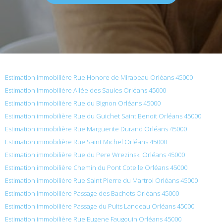
Estimation immobilière Rue Honore de Mirabeau Orléans 45000
Estimation immobilière Allée des Saules Orléans 45000
Estimation immobilière Rue du Bignon Orléans 45000
Estimation immobilière Rue du Guichet Saint Benoit Orléans 45000
Estimation immobilière Rue Marguerite Durand Orléans 45000
Estimation immobilière Rue Saint Michel Orléans 45000
Estimation immobilière Rue du Pere Wrezinski Orléans 45000
Estimation immobilière Chemin du Pont Cotelle Orléans 45000
Estimation immobilière Rue Saint Pierre du Martroi Orléans 45000
Estimation immobilière Passage des Bachots Orléans 45000
Estimation immobilière Passage du Puits Landeau Orléans 45000
Estimation immobilière Rue Eugene Faugouin Orléans 45000