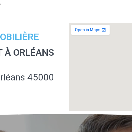
?
OBILIÈRE
T À ORLÉANS
Orléans 45000