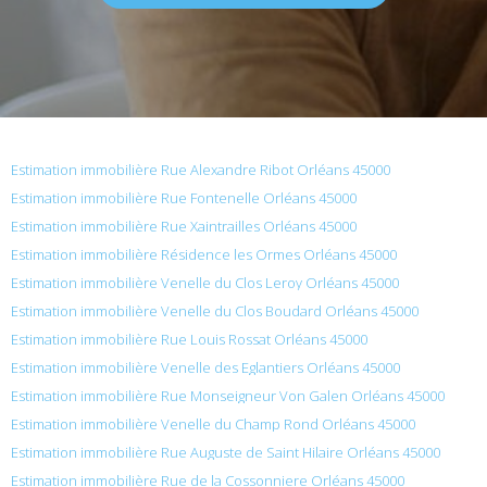
Estimation immobilière Rue Alexandre Ribot Orléans 45000
Estimation immobilière Rue Fontenelle Orléans 45000
Estimation immobilière Rue Xaintrailles Orléans 45000
Estimation immobilière Résidence les Ormes Orléans 45000
Estimation immobilière Venelle du Clos Leroy Orléans 45000
Estimation immobilière Venelle du Clos Boudard Orléans 45000
Estimation immobilière Rue Louis Rossat Orléans 45000
Estimation immobilière Venelle des Eglantiers Orléans 45000
Estimation immobilière Rue Monseigneur Von Galen Orléans 45000
Estimation immobilière Venelle du Champ Rond Orléans 45000
Estimation immobilière Rue Auguste de Saint Hilaire Orléans 45000
Estimation immobilière Rue de la Cossonniere Orléans 45000