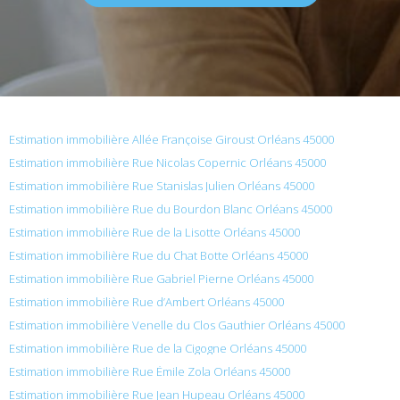
Estimation immobilière Allée Françoise Giroust Orléans 45000
Estimation immobilière Rue Nicolas Copernic Orléans 45000
Estimation immobilière Rue Stanislas Julien Orléans 45000
Estimation immobilière Rue du Bourdon Blanc Orléans 45000
Estimation immobilière Rue de la Lisotte Orléans 45000
Estimation immobilière Rue du Chat Botte Orléans 45000
Estimation immobilière Rue Gabriel Pierne Orléans 45000
Estimation immobilière Rue d’Ambert Orléans 45000
Estimation immobilière Venelle du Clos Gauthier Orléans 45000
Estimation immobilière Rue de la Cigogne Orléans 45000
Estimation immobilière Rue Émile Zola Orléans 45000
Estimation immobilière Rue Jean Hupeau Orléans 45000