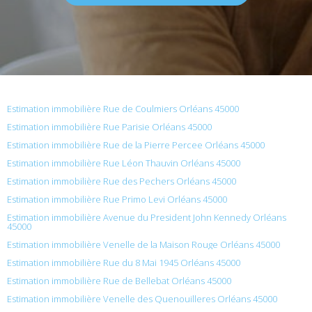
Estimation immobilière Rue de Coulmiers Orléans 45000
Estimation immobilière Rue Parisie Orléans 45000
Estimation immobilière Rue de la Pierre Percee Orléans 45000
Estimation immobilière Rue Léon Thauvin Orléans 45000
Estimation immobilière Rue des Pechers Orléans 45000
Estimation immobilière Rue Primo Levi Orléans 45000
Estimation immobilière Avenue du President John Kennedy Orléans
45000
Estimation immobilière Venelle de la Maison Rouge Orléans 45000
Estimation immobilière Rue du 8 Mai 1945 Orléans 45000
Estimation immobilière Rue de Bellebat Orléans 45000
Estimation immobilière Venelle des Quenouilleres Orléans 45000