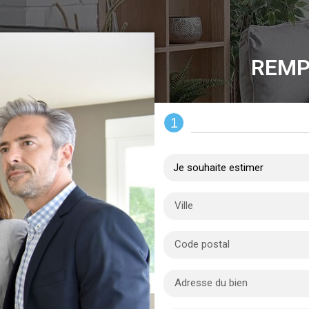
REMP
1