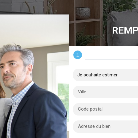
REMP
1