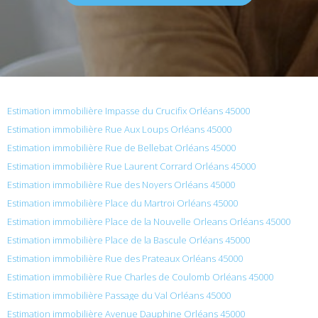
Estimation immobilière Impasse du Crucifix Orléans 45000
Estimation immobilière Rue Aux Loups Orléans 45000
Estimation immobilière Rue de Bellebat Orléans 45000
Estimation immobilière Rue Laurent Corrard Orléans 45000
Estimation immobilière Rue des Noyers Orléans 45000
Estimation immobilière Place du Martroi Orléans 45000
Estimation immobilière Place de la Nouvelle Orleans Orléans 45000
Estimation immobilière Place de la Bascule Orléans 45000
Estimation immobilière Rue des Prateaux Orléans 45000
Estimation immobilière Rue Charles de Coulomb Orléans 45000
Estimation immobilière Passage du Val Orléans 45000
Estimation immobilière Avenue Dauphine Orléans 45000