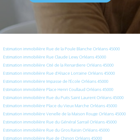
Estimation immobilière Rue de la Poule Blanche Orléans 45000
Estimation immobilière Rue Claude Lewy Orléans 45000
Estimation immobilière Cité de la Renardiere Orléans 45000
Estimation immobilière Rue d’Alsace Lorraine Orléans 45000
Estimation immobilière Impasse de l’École Orléans 45000
Estimation immobilière Place Henri Coullaud Orléans 45000
Estimation immobilière Rue du Puits Saint Laurent Orléans 45000
Estimation immobilière Place du Vieux Marche Orléans 45000
Estimation immobilière Venelle de la Maison Rouge Orléans 45000
Estimation immobilière Rue du Général Sarrail Orléans 45000
Estimation immobilière Rue du Gros Raisin Orléans 45000
Estimation immobilière Rue de Chinon Orléans 45000