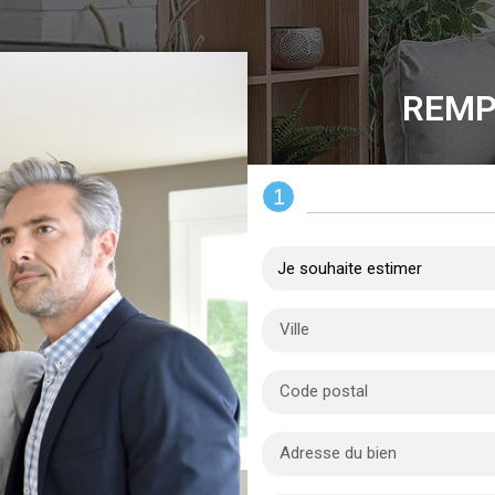
REMP
1