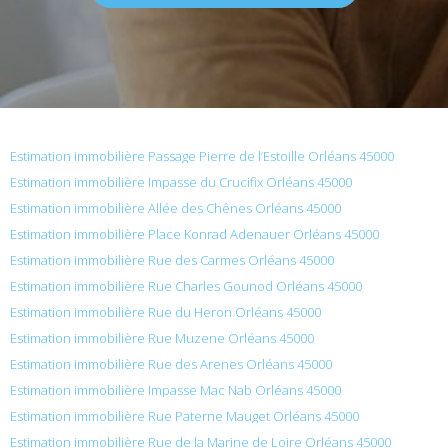
Estimation immobilière Passage Pierre de l’Estoille Orléans 45000
Estimation immobilière Impasse du Crucifix Orléans 45000
Estimation immobilière Allée des Chênes Orléans 45000
Estimation immobilière Place Konrad Adenauer Orléans 45000
Estimation immobilière Rue des Carmes Orléans 45000
Estimation immobilière Rue Charles Gounod Orléans 45000
Estimation immobilière Rue du Heron Orléans 45000
Estimation immobilière Rue Muzene Orléans 45000
Estimation immobilière Rue des Arenes Orléans 45000
Estimation immobilière Impasse Mac Nab Orléans 45000
Estimation immobilière Rue Paterne Mauget Orléans 45000
Estimation immobilière Rue de la Marine de Loire Orléans 45000