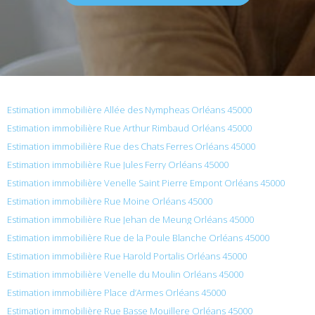
Estimation immobilière Allée des Nympheas Orléans 45000
Estimation immobilière Rue Arthur Rimbaud Orléans 45000
Estimation immobilière Rue des Chats Ferres Orléans 45000
Estimation immobilière Rue Jules Ferry Orléans 45000
Estimation immobilière Venelle Saint Pierre Empont Orléans 45000
Estimation immobilière Rue Moine Orléans 45000
Estimation immobilière Rue Jehan de Meung Orléans 45000
Estimation immobilière Rue de la Poule Blanche Orléans 45000
Estimation immobilière Rue Harold Portalis Orléans 45000
Estimation immobilière Venelle du Moulin Orléans 45000
Estimation immobilière Place d’Armes Orléans 45000
Estimation immobilière Rue Basse Mouillere Orléans 45000