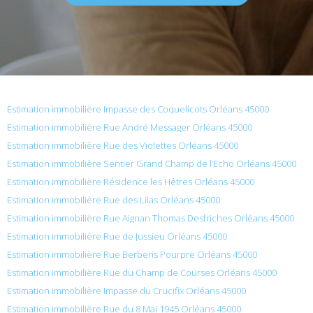
Estimation immobilière Impasse des Coquelicots Orléans 45000
Estimation immobilière Rue André Messager Orléans 45000
Estimation immobilière Rue des Violettes Orléans 45000
Estimation immobilière Sentier Grand Champ de l’Echo Orléans 45000
Estimation immobilière Résidence les Hêtres Orléans 45000
Estimation immobilière Rue des Lilas Orléans 45000
Estimation immobilière Rue Aignan Thomas Desfriches Orléans 45000
Estimation immobilière Rue de Jussieu Orléans 45000
Estimation immobilière Rue Berberis Pourpre Orléans 45000
Estimation immobilière Rue du Champ de Courses Orléans 45000
Estimation immobilière Impasse du Crucifix Orléans 45000
Estimation immobilière Rue du 8 Mai 1945 Orléans 45000