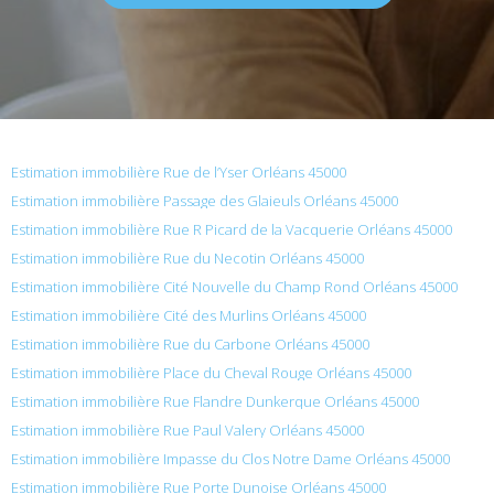
Estimation immobilière Rue de l’Yser Orléans 45000
Estimation immobilière Passage des Glaieuls Orléans 45000
Estimation immobilière Rue R Picard de la Vacquerie Orléans 45000
Estimation immobilière Rue du Necotin Orléans 45000
Estimation immobilière Cité Nouvelle du Champ Rond Orléans 45000
Estimation immobilière Cité des Murlins Orléans 45000
Estimation immobilière Rue du Carbone Orléans 45000
Estimation immobilière Place du Cheval Rouge Orléans 45000
Estimation immobilière Rue Flandre Dunkerque Orléans 45000
Estimation immobilière Rue Paul Valery Orléans 45000
Estimation immobilière Impasse du Clos Notre Dame Orléans 45000
Estimation immobilière Rue Porte Dunoise Orléans 45000