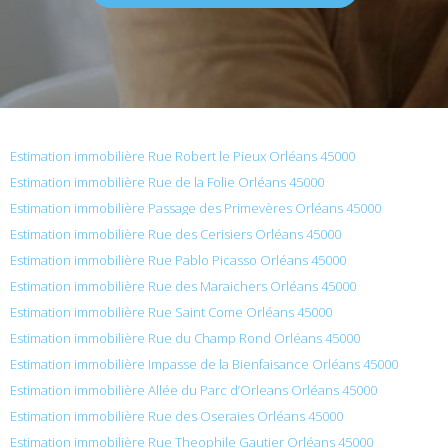
Estimation immobilière Rue Robert le Pieux Orléans 45000
Estimation immobilière Rue de la Folie Orléans 45000
Estimation immobilière Passage des Primevères Orléans 45000
Estimation immobilière Rue des Cerisiers Orléans 45000
Estimation immobilière Rue Pablo Picasso Orléans 45000
Estimation immobilière Rue des Maraichers Orléans 45000
Estimation immobilière Rue Saint Come Orléans 45000
Estimation immobilière Rue du Champ Rond Orléans 45000
Estimation immobilière Impasse de la Bienfaisance Orléans 45000
Estimation immobilière Allée du Parc d’Orleans Orléans 45000
Estimation immobilière Rue des Oseraies Orléans 45000
Estimation immobilière Rue Theophile Gautier Orléans 45000