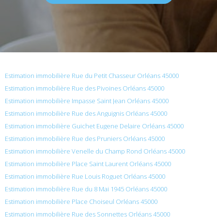
Estimation immobilière Rue du Petit Chasseur Orléans 45000
Estimation immobilière Rue des Pivoines Orléans 45000
Estimation immobilière Impasse Saint Jean Orléans 45000
Estimation immobilière Rue des Anguignis Orléans 45000
Estimation immobilière Guichet Eugene Delaire Orléans 45000
Estimation immobilière Rue des Pruniers Orléans 45000
Estimation immobilière Venelle du Champ Rond Orléans 45000
Estimation immobilière Place Saint Laurent Orléans 45000
Estimation immobilière Rue Louis Roguet Orléans 45000
Estimation immobilière Rue du 8 Mai 1945 Orléans 45000
Estimation immobilière Place Choiseul Orléans 45000
Estimation immobilière Rue des Sonnettes Orléans 45000