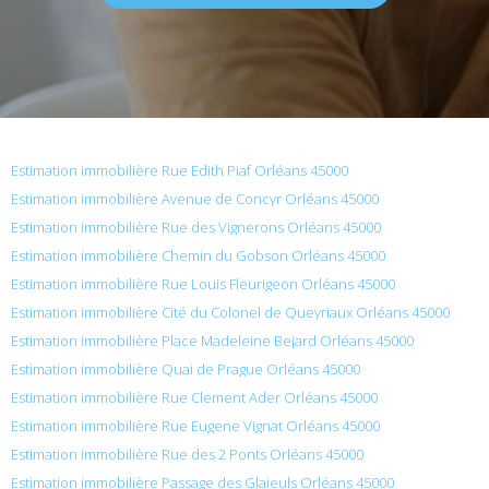
Estimation immobilière Rue Edith Piaf Orléans 45000
Estimation immobilière Avenue de Concyr Orléans 45000
Estimation immobilière Rue des Vignerons Orléans 45000
Estimation immobilière Chemin du Gobson Orléans 45000
Estimation immobilière Rue Louis Fleurigeon Orléans 45000
Estimation immobilière Cité du Colonel de Queyriaux Orléans 45000
Estimation immobilière Place Madeleine Bejard Orléans 45000
Estimation immobilière Quai de Prague Orléans 45000
Estimation immobilière Rue Clement Ader Orléans 45000
Estimation immobilière Rue Eugene Vignat Orléans 45000
Estimation immobilière Rue des 2 Ponts Orléans 45000
Estimation immobilière Passage des Glaieuls Orléans 45000